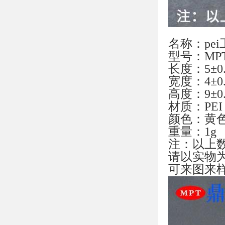
名称：pe
型号：MPT-
长度：5±0
宽度：4±0
高度：9±0
材质：PEI
颜色：黄
重量：1g
注：以上
请以实物
可来图来