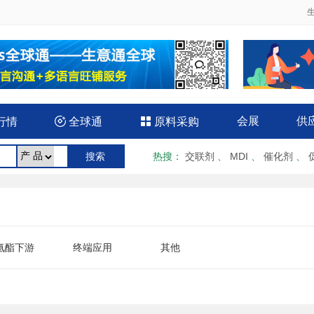
会展
供
行情

全球通

原料采购
热搜
：
交联剂
、
MDI
、
催化剂
、
氨酯下游
终端应用
其他