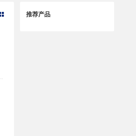
推荐产品

4公里，济南国际机场80公里，青岛国际机场210公里，青岛港220公里。 公司前身为淄博市淄川兴月化工厂，是集产、供、销及科研为一体的精细化工专业企业。企业现有职工30人，多年来培养了一批稳定、熟练的职工队伍，其中高级工程师2名，中级技术人员6名，我公司与天津大学、新华研究院长期合作，拥有雄厚技术力量。目前我公司设计年产量为600吨/年，2015年年产量300吨/年，年产值达3000多万元。公司专业生产季磷盐系列产品，主要有甲氧甲基三苯基氯化膦（AWS）、甲基三苯基溴化膦（BWS）、乙基三苯基溴化膦（CWS），主要用于高端液晶产品、医药合成（如Wittig-试剂的前提物质，用于羰基化合物的甲氧基甲基化，如用在合成类固醇、前列腺索类似物）。