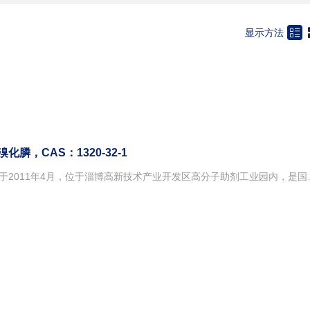

显示方法
膦，CAS：1320-32-1
淄博晶鼎化工新材料有限公司成立于2011年4月，位于淄博高新技术产业开发区高分子助剂工业园内，是国家1992年11月经国务院批准设立的全国53家国家级高新技术产业开发区之一，科技部命名的国家新材料产业化基地。我公司地理位置优越，交通十分便利。距离青银高速公路