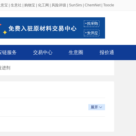
生意宝
|
生意社
|
购物宝
|
化工网
|
风险评级
|
SunSirs
|
ChemNet
|
Toocle
应链服务
交易中心
生意圈
报价通
促进剂
展开
