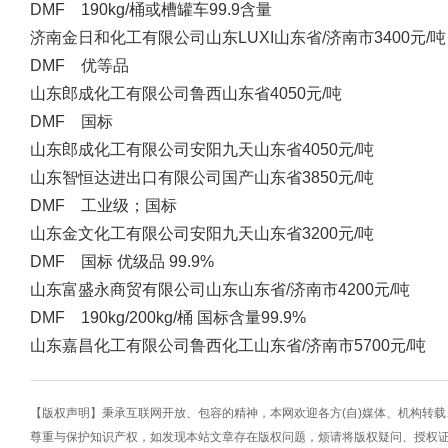
DMF 190kg/桶或槽罐车99.9含量
济南金日和化工有限公司
山东LUXI
山东省/济南市
3400元/吨
DMF 优等品
山东郎成化工有限公司
鲁西
山东省
4050元/吨
DMF 国标
山东郎成化工有限公司
安阳九天
山东省
4050元/吨
山东智恒达进出口有限公司
国产
山东省
3850元/吨
DMF 工业级；国标
山东金文化工有限公司
安阳九天
山东省
3200元/吨
DMF 国标 优级品 99.9%
山东富盛永商贸有限公司
山东
山东省/济南市
4200元/吨
DMF 190kg/200kg/桶 国标含量99.9%
山东嘉昌化工有限公司
鲁西化工
山东省/济南市
5700元/吨
【版权声明】秉承互联网开放、包容的精神，本网欢迎各方(自)媒体、机构转
尊重与保护知识产权，如发现本站文章存在版权问题，烦请将版权疑问、授权