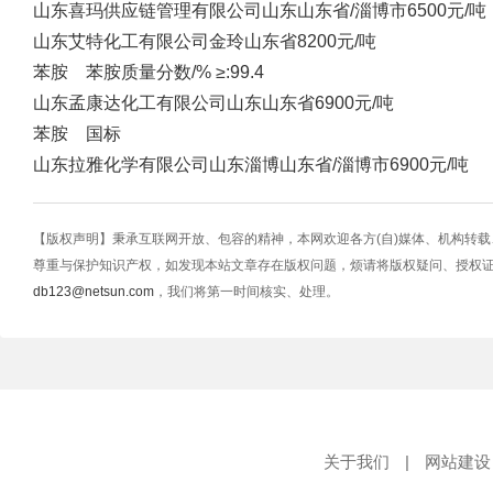
山东喜玛供应链管理有限公司
山东
山东省/淄博市
6500元/吨
山东艾特化工有限公司
金玲
山东省
8200元/吨
苯胺 苯胺质量分数/% ≥:99.4
山东孟康达化工有限公司
山东
山东省
6900元/吨
苯胺 国标
山东拉雅化学有限公司
山东淄博
山东省/淄博市
6900元/吨
【版权声明】秉承互联网开放、包容的精神，本网欢迎各方(自)媒体、机构转
尊重与保护知识产权，如发现本站文章存在版权问题，烦请将版权疑问、授权
db123@netsun.com
，我们将第一时间核实、处理。
关于我们
|
网站建设