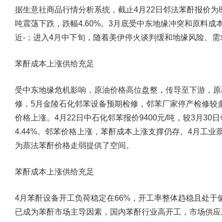
据生意社商品行情分析系统，截止4月22日邻法苯酐报价为8983.
吨震荡下跌，跌幅4.60%。3月底受中东地缘冲突和原料成本
近-；进入4月中下旬，随着美伊停火谈判缓和地缘风险、
苯酐成本上涨供给充足
受中东地缘危机影响，原油价格高位盘整，传导至下游，原
修，5月金陵石化邻苯设备预期检修，邻苯厂家停产检修较
价格上涨。4月22日中石化邻苯报价9400元/吨，较3月30日
4.44%。邻苯价格上涨，苯酐成本上涨支撑仍存。4月工
为萘法苯酐价格走弱提供了空间。
苯酐成本上涨供给充足
4月苯酐设备开工负荷稳定在66%，开工率整体趋稳且处
已成为苯酐市场主导因素，国内苯酐行业高开工，市场供应