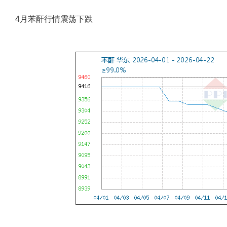
4月苯酐行情震荡下跌