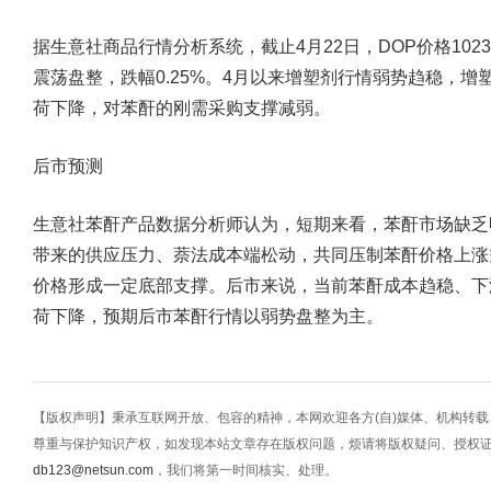
据生意社商品行情分析系统，截止4月22日，DOP价格10233.3
震荡盘整，跌幅0.25%。4月以来增塑剂行情弱势趋稳，增
荷下降，对苯酐的刚需采购支撑减弱。
后市预测
生意社苯酐产品数据分析师认为，短期来看，苯酐市场缺乏
带来的供应压力、萘法成本端松动，共同压制苯酐价格上涨
价格形成一定底部支撑。后市来说，当前苯酐成本趋稳、下
荷下降，预期后市苯酐行情以弱势盘整为主。
【版权声明】秉承互联网开放、包容的精神，本网欢迎各方(自)媒体、机构转
尊重与保护知识产权，如发现本站文章存在版权问题，烦请将版权疑问、授权
db123@netsun.com
，我们将第一时间核实、处理。