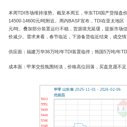
本周TDI市场维持涨势。截至本周五，华东TDI国产货报盘价格在
14500-14600元/吨附近。周内BASF宣布，TDI在亚太
元/吨。叠加部分装置运行不稳，货源填充延缓，提振市场
价减少。需求来看，春节临近，下游备货临近结束，成交情
供应面：福建万华36万吨/年TDI装置临停；韩国5万吨/年
成本面：甲苯交投氛围转淡，价格高位回落，买盘意愿不足