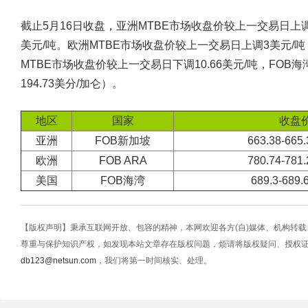
截止5月16日收盘，亚洲MTBE市场收盘价较上一交易日上调1.34
美元/吨。欧洲MTBE市场收盘价较上一交易日上调3美元/吨，FOB
MTBE市场收盘价较上一交易日下调10.66美元/吨，FOB海湾离岸价
194.73美分/加仑）。
地区
国家
收盘
亚洲
FOB新加坡
663.38-66
欧洲
FOB ARA
780.74-78
美国
FOB海湾
689.3-689
【版权声明】秉承互联网开放、包容的精神，本网欢迎各方(自)媒体、机构转
尊重与保护知识产权，如发现本站文章存在版权问题，烦请将版权疑问、授权
db123@netsun.com
，我们将第一时间核实、处理。